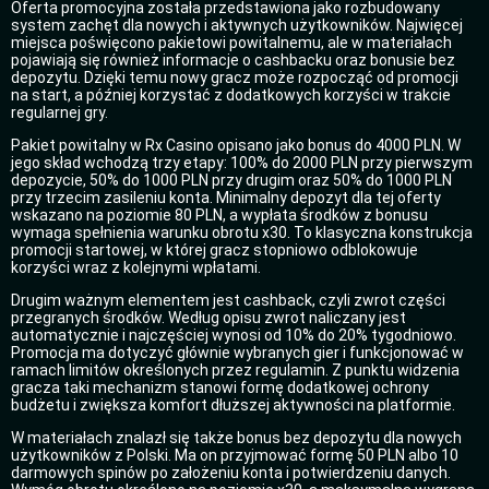
Oferta promocyjna została przedstawiona jako rozbudowany
system zachęt dla nowych i aktywnych użytkowników. Najwięcej
miejsca poświęcono pakietowi powitalnemu, ale w materiałach
pojawiają się również informacje o cashbacku oraz bonusie bez
depozytu. Dzięki temu nowy gracz może rozpocząć od promocji
na start, a później korzystać z dodatkowych korzyści w trakcie
regularnej gry.
Pakiet powitalny w Rx Casino opisano jako bonus do 4000 PLN. W
jego skład wchodzą trzy etapy: 100% do 2000 PLN przy pierwszym
depozycie, 50% do 1000 PLN przy drugim oraz 50% do 1000 PLN
przy trzecim zasileniu konta. Minimalny depozyt dla tej oferty
wskazano na poziomie 80 PLN, a wypłata środków z bonusu
wymaga spełnienia warunku obrotu x30. To klasyczna konstrukcja
promocji startowej, w której gracz stopniowo odblokowuje
korzyści wraz z kolejnymi wpłatami.
Drugim ważnym elementem jest cashback, czyli zwrot części
przegranych środków. Według opisu zwrot naliczany jest
automatycznie i najczęściej wynosi od 10% do 20% tygodniowo.
Promocja ma dotyczyć głównie wybranych gier i funkcjonować w
ramach limitów określonych przez regulamin. Z punktu widzenia
gracza taki mechanizm stanowi formę dodatkowej ochrony
budżetu i zwiększa komfort dłuższej aktywności na platformie.
W materiałach znalazł się także bonus bez depozytu dla nowych
użytkowników z Polski. Ma on przyjmować formę 50 PLN albo 10
darmowych spinów po założeniu konta i potwierdzeniu danych.