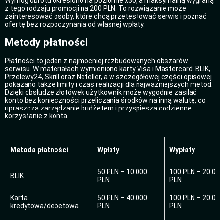
Wymóg obrotu określono na poziomie x30, a maksymalną wygraną
z tego rodzaju promocji na 200 PLN. To rozwiązanie może
zainteresować osoby, które chcą przetestować serwis i poznać
ofertę bez rozpoczynania od własnej wpłaty.
Metody płatności
Płatności to jeden z najmocniej rozbudowanych obszarów
serwisu. W materiałach wymieniono karty Visa i Mastercard, BLIK,
Przelewy24, Skrill oraz Neteller, a w szczegółowej części opisowej
pokazano także limity i czas realizacji dla najważniejszych metod.
Dzięki obsłudze złotówek użytkownik może wygodnie zasilać
konto bez konieczności przeliczania środków na inną walutę, co
upraszcza zarządzanie budżetem i przyspiesza codzienne
korzystanie z konta.
Metoda płatności
Wpłaty
Wypłaty
50 PLN – 10 000
100 PLN – 20 0
BLIK
PLN
PLN
Karta
50 PLN – 40 000
100 PLN – 20 0
kredytowa/debetowa
PLN
PLN