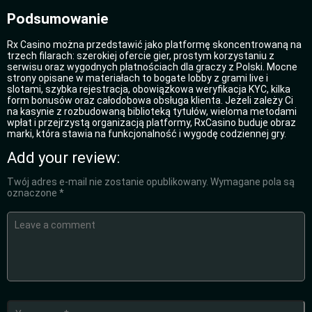
Podsumowanie
Rx Casino można przedstawić jako platformę skoncentrowaną na
trzech filarach: szerokiej ofercie gier, prostym korzystaniu z
serwisu oraz wygodnych płatnościach dla graczy z Polski. Mocne
strony opisane w materiałach to bogate lobby z grami live i
slotami, szybka rejestracja, obowiązkowa weryfikacja KYC, kilka
form bonusów oraz całodobowa obsługa klienta. Jeżeli zależy Ci
na kasynie z rozbudowaną biblioteką tytułów, wieloma metodami
wpłat i przejrzystą organizacją platformy, RxCasino buduje obraz
marki, która stawia na funkcjonalność i wygodę codziennej gry.
Add your review:
Twój adres e-mail nie zostanie opublikowany.
Wymagane pola są
oznaczone
*