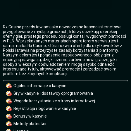
Rx Casino przedstawiam jako nowoczesne kasyno internetowe
przygotowane z myślą o graczach, którzy oczekują szerokiej
oferty gier, prostego procesu obsługi konta i wygodnych płatności
w PLN. W przekazanych materiałach operatorem serwisu jest
sama marka Rx Casino, która rozwija ofertę dla użytkowników z
Polski i stawia na przejrzyste zasady korzystania z platformy.
Naszym celem jest połączenie rozbudowanego lobby gier z
intuicyjną nawigacją, dzięki czemu zarówno nowi gracze, jak i
osoby z większym doświadczeniem mogą szybko odnaleźć
interesujące tytuły, aktywować promocje i zarządzać swoim
profilem bez zbędnych komplikacji.
Ogólne informacje o kasynie
Gry w kasynie i dostawcy oprogramowania
Wygoda korzystania ze strony internetowej
Rejestracja i logowanie w kasynie
Bonusy w kasynie
Metody płatności